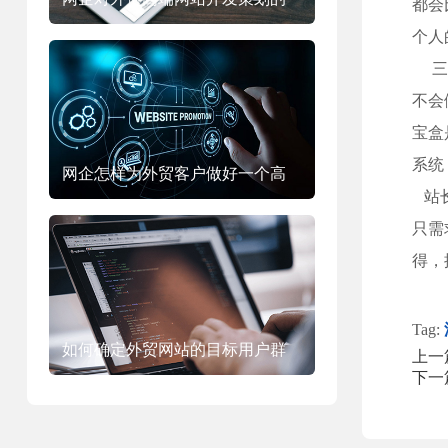
都会
个人
方案
三、
不会
宝盒
系统
网企怎样为外贸客户做好一个高
站长
端外贸企业官网？
只需
得，
Tag:
如何确定外贸网站的目标用户群
上一
下一
体？