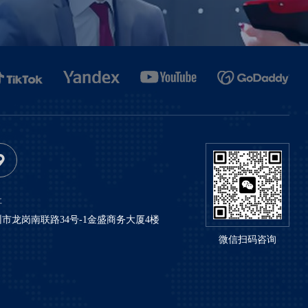
址
市龙岗南联路34号-1金盛商务大厦4楼
微信扫码咨询